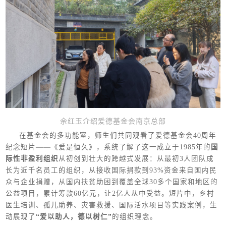
佘红玉介绍爱德基金会南京总部
在基金会的多功能室，师生们共同观看了爱德基金会40周年
纪念短片——《爱是恒久》，系统了解了这一成立于1985年的
国
际性非盈利组织
从初创到壮大的跨越式发展：从最初3人团队成
长为近千名员工的组织，从接收国际捐款到93%资金来自国内民
众与企业捐赠，从国内扶贫助困到覆盖全球30多个国家和地区的
公益项目，累计筹款60亿元，让2亿人从中受益。短片中，乡村
医生培训、孤儿助养、灾害救援、国际活水项目等实践案例，生
动展现了
“爱以助人，德以树仁”
的组织理念。