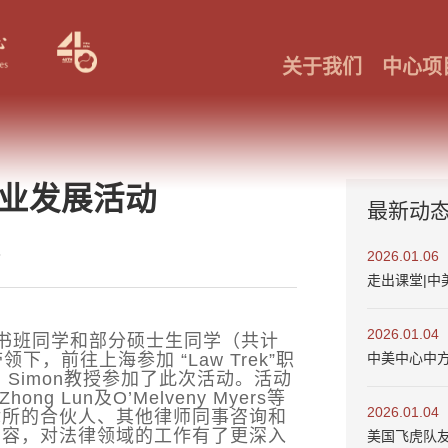
关于我们
中心项
k 职业发展活动
最新动
8
2026.01.06
走出课堂|中
2026.01.04
部分证书班同学和部分硕士生同学（共计
中美中心中
带领下，前往上海参加 “Law Trek”职
 W. Simon教授参加了此次活动。活动
hong Lun及O’Melveny Myers等
2026.01.04
律所的合伙人、其他律师同事咨询和
内容，对法律领域的工作有了更深入
美国飞虎队