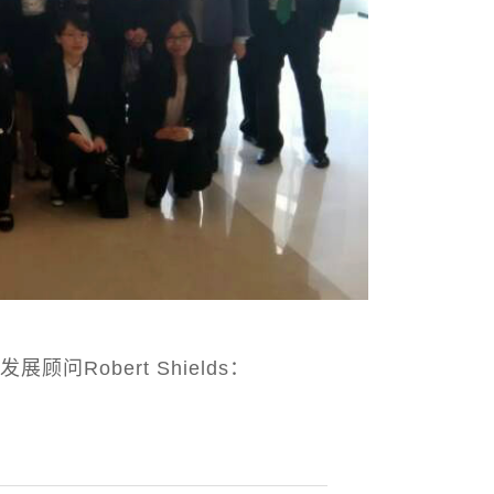
！
Robert Shields：