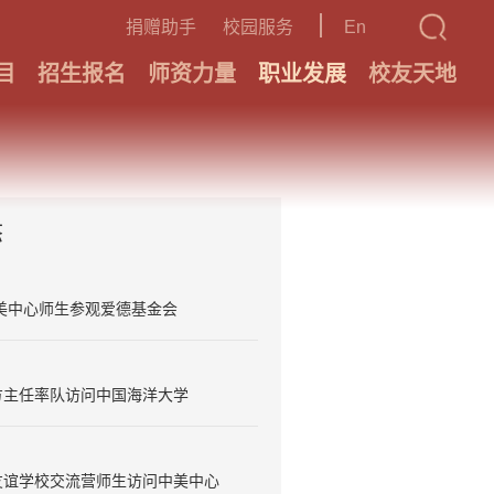
捐赠助手
校园服务
En
目
招生报名
师资力量
职业发展
校友天地
态
美中心师生参观爱德基金会
方主任率队访问中国海洋大学
友谊学校交流营师生访问中美中心