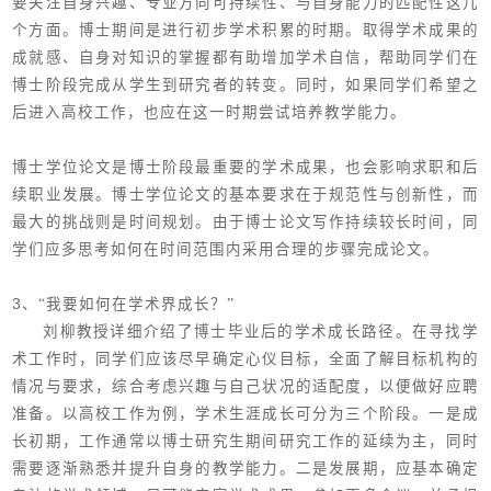
要关注自身兴趣、专业方向可持续性、与自身能力的匹配性这几
个方面。博士期间是进行初步学术积累的时期。取得学术成果的
成就感、自身对知识的掌握都有助增加学术自信，帮助同学们在
博士阶段完成从学生到研究者的转变。同时，如果同学们希望之
后进入高校工作，也应在这一时期尝试培养教学能力。
博士学位论文是博士阶段最重要的学术成果，也会影响求职和后
续职业发展。博士学位论文的基本要求在于规范性与创新性，而
最大的挑战则是时间规划。由于博士论文写作持续较长时间，同
学们应多思考如何在时间范围内采用合理的步骤完成论文。
3
、“我要如何在学术界成长？”
刘柳教授详细介绍了博士毕业后的学术成长路径。在寻找学
术工作时，同学们应该尽早确定心仪目标，全面了解目标机构的
情况与要求，综合考虑兴趣与自己状况的适配度，以便做好应聘
准备。以高校工作为例，学术生涯成长可分为三个阶段。一是成
长初期，工作通常以博士研究生期间研究工作的延续为主，同时
需要逐渐熟悉并提升自身的教学能力。二是发展期，应基本确定