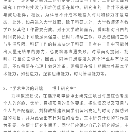
件事：一是需要对研究工作有足够的热爱与了解；二是即使面对
研究工作中的挫败与困难仍能乐在其中。研究者的工作并不总是
与成功相伴，相反，为科研不计成本地投入时间和精力才是常
态。此外，如果进入大学就职，除了科研之外，大学教师还有教
学以及其他工作需要完成。对于大学教师而言，看似相对自由的
时间安排之下可能是高强度、长时间持续工作，以及模糊的工作
与生活界限。科研工作的特点决定了科研工作者在工作中可能付
出大量无结果的努力，也更容易遭遇失败，时常面对提问、批
判、乃至负面评价。因此，同学们想要进入这个行业并有所发
展，不仅需要在心理上做好准备，更需要在博士期间培养基本学
术能力，如创造力，逻辑思维能力，时间管理能力等。
2
、“学术生涯的开端——博士研究生”
刘柳教授建议，在选择与申请博士研究生项目时应综合考虑
个人的兴趣、优势，目标项目的具体要求、招生情况以及项目与
个人的匹配程度。刘柳教授建议同学们留出充足的时间了解感兴
趣的项目，并为此做出有针对性的准备，其中研究计划的写作最
为重要。在博士研究生期间，同学们应确定自己的研究领域，主