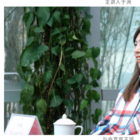
主讲人于洲
与会嘉宾王瑶