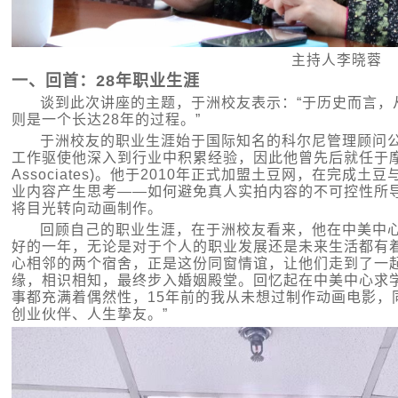
主持人李晓蓉
一、回首：28年职业生涯
谈到此次讲座的主题，于洲校友表示：“于历史而言，
则是一个长达28年的过程。”
于洲校友的职业生涯始于国际知名的科尔尼管理顾问公司(A
工作驱使他深入到行业中积累经验，因此他曾先后就任于摩托罗拉和
Associates)。他于2010年正式加盟土豆网，在完
业内容产生思考——如何避免真人实拍内容的不可控性所
将目光转向动画制作。
回顾自己的职业生涯，在于洲校友看来，他在中美中
好的一年，无论是对于个人的职业发展还是未来生活都有
心相邻的两个宿舍，正是这份同窗情谊，让他们走到了一起
缘，相识相知，最终步入婚姻殿堂。回忆起在中美中心求
事都充满着偶然性，15年前的我从未想过制作动画电影，
创业伙伴、人生挚友。”