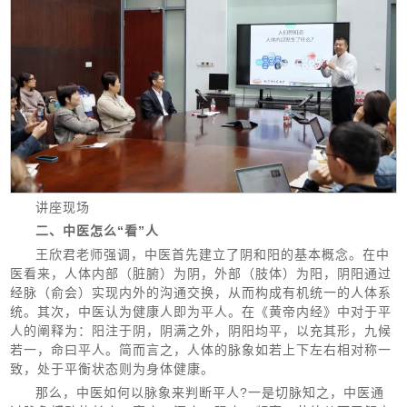
讲座现场
二、中医怎么“看”人
王欣君老师强调，中医首先建立了阴和阳的基本概念。在中
医看来，人体内部（脏腑）为阴，外部（肢体）为阳，阴阳通过
经脉（俞会）实现内外的沟通交换，从而构成有机统一的人体系
统。其次，中医认为健康人即为平人。在《黄帝内经》中对于平
人的阐释为：阳注于阴，阴满之外，阴阳均平，以充其形，九候
若一，命曰平人。简而言之，人体的脉象如若上下左右相对称一
致，处于平衡状态则为身体健康。
那么，中医如何以脉象来判断平人?一是切脉知之，中医通