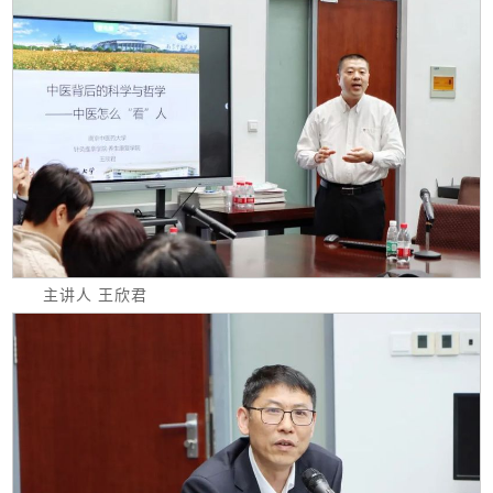
主讲人 王欣君