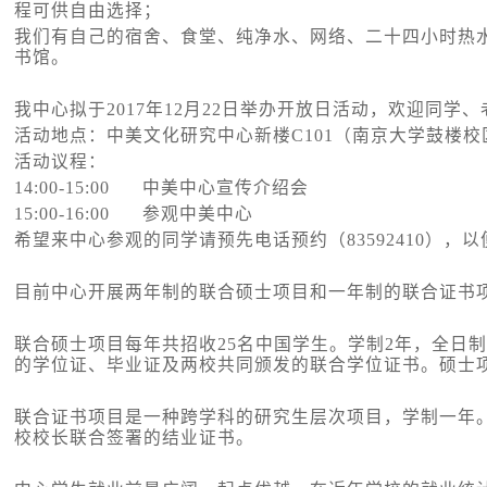
程可供自由选择；
我们有自己的宿舍、食堂、纯净水、网络、二十四小时热
书馆。
我中心拟于
2017
年
12
月
22
日举办开放日活动，欢迎同学、
活动地点：中美文化研究中心新楼
C101
（南京大学鼓楼校
活动议程：
14:00-15:00
中美中心宣传介绍会
15:00-16:00
参观中美中心
希望来中心参观的同学请预先电话预约（
83592410
），以
目前中心开展两年制的联合硕士项目和一年制的联合证书
联合硕士项目每年共招收
25
名中国学生。学制
2
年，全日
的学位证、毕业证及两校共同颁发的联合学位证书。硕士
联合证书项目是一种跨学科的研究生层次项目，学制一年
校校长联合签署的结业证书。