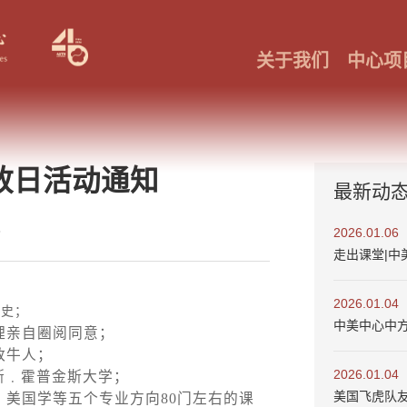
关于我们
中心项
开放日活动通知
最新动
3
2026.01.06
走出课堂|中
2026.01.04
历史；
中美中心中
理亲自圈阅同意；
政牛人；
2026.01.04
斯﹒霍普金斯大学；
美国飞虎队
、美国学等五个专业方向
80
门左右的课